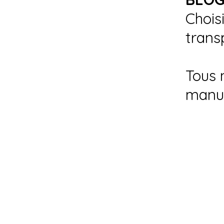
Chois
trans
Tous 
manu
Siége Social :
- 55, Lot Soufiane, Sidi Maârouf-Casabla