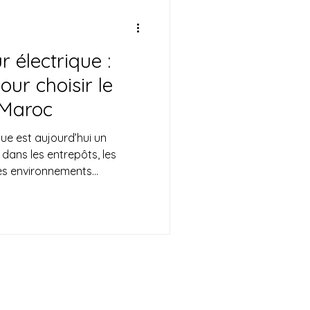
r électrique :
ur choisir le
 Maroc
hui un
dans les entrepôts, les
les environnements
ormance, son faible coût
onnement sans émission, il
ar les entreprises au Maroc.
èles disponibles, une
 quel chariot élévateur
e guide complet, découvrez