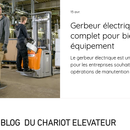
15 avr.
Gerbeur électriq
complet pour bie
équipement
Le gerbeur électrique est un équipement indispensable
pour les entreprises souhait
opérations de manutention e
les entrepôts, les plateforme
industries, il permet de leve
palettes en toute sécurité 
Avec l’évolution des besoins
plus en plus d’entreprises 
électrique pour amélio
BLOG DU CHARIOT ELEVATEUR