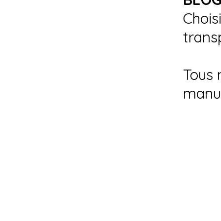
Chois
trans
Tous 
manu
Siége Social :
- 55, Lot Soufiane, Sidi Maârouf-Casabla