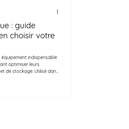
ue : guide
n choisir votre
ant optimiser leurs
t de stockage. Utilisé dans
s logistiques et les
r, déplacer et stocker des
et avec un minimum d’effort.
 logistiques au Maroc, de
adoptent le gerbeur
rer leur productivité et réduire la