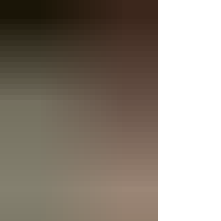
palettes en toute sécurité et avec un minimum
d’effort. Avec l’évolution des besoins logistiques
au Maroc, de plus en plus d’entreprises
adoptent le gerbeur électrique pour améliorer
leur productivité et réduire la