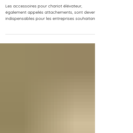
améliorer votre productivité
Les accessoires pour chariot élévateur,
également appelés attachements, sont devenus
indispensables pour les entreprises souhaitant
optimiser leurs opérations de manutention.
Grâce à ces équipements, un chariot élévateur
standard peut être transformé en une solution
polyvalente capable de répondre à des besoins
spécifiques. Au Maroc, de plus en plus
d’entreprises investissent dans des
attachements pour chariots élévateurs afin
d’améliorer leur productivité, réduire les coûts