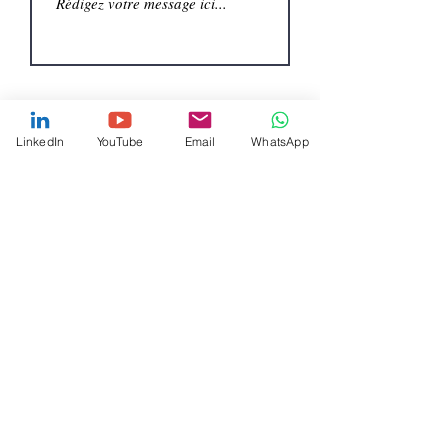
LinkedIn
YouTube
Email
WhatsApp
Envoyer
Siége Social :
- 55, Lot Soufiane, Sidi Maârouf-Casablanca.
msinvest@stillmaroc.com