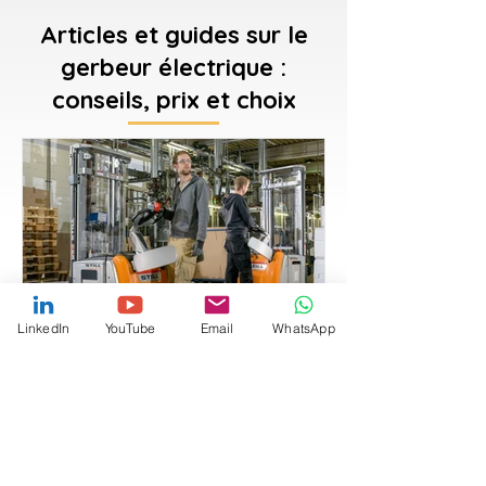
charges plus lourdes et des
généralement assurée dans
recommandé.
hauteurs plus importantes.
Articles et guides sur le
toutes les villes du Maroc :
gerbeur électrique :
Casablanca, Rabat, Tanger,
Marrakech et Agadir...
conseils, prix et choix
LinkedIn
YouTube
Email
WhatsApp
Gerbeur électrique : guide
complet pour bien choisir
votre équipement